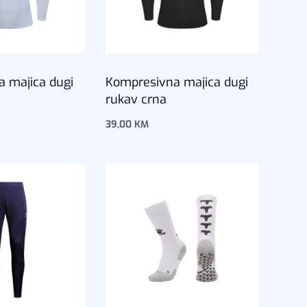
 majica dugi
Kompresivna majica dugi
rukav crna
39,00
KM
u
Dodaj u korpu