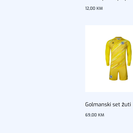
12,00
KM
Dodaj u korpu
Golmanski set žuti
69,00
KM
Dodaj u korpu