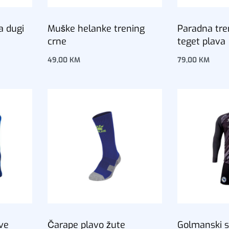
a dugi
Muške helanke trening
Paradna tren
crne
teget plava
49,00
KM
79,00
KM
Dodaj u korpu
Dodaj u korp
ave
Čarape plavo žute
Golmanski s