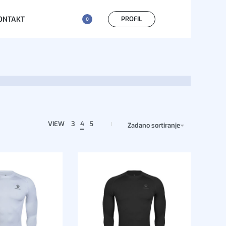
PROFIL
ONTAKT
0
VIEW
3
4
5
Zadano sortiranje