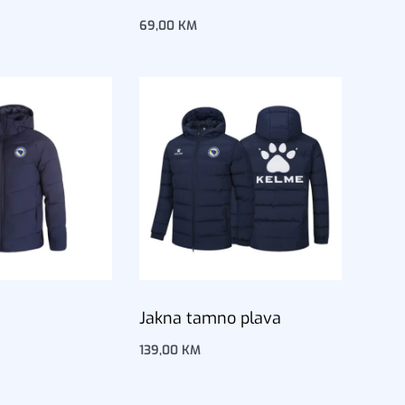
69,00
KM
u
Dodaj u korpu
Jakna tamno plava
139,00
KM
u
Dodaj u korpu