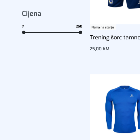
Cijena
7
250
Nema na stanju
Trening šorc tamno
25,00
KM
Dodaj u korpu