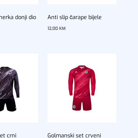
erka donji dio
Anti slip čarape bijele
12,00
KM
Dodaj u korpu
u
et crni
Golmanski set crveni