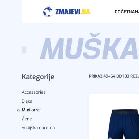
POČETNA
N
MUŠKA
Kategorije
PRIKAZ 49–64 OD 103 REZ
Accessories
Djeca
Muškarci
Žene
Sudijska oprema