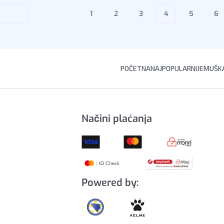
1
2
3
4
5
6
POČETNA
NAJPOPULARNIJE
MUŠKA
Načini plaćanja
Powered by: