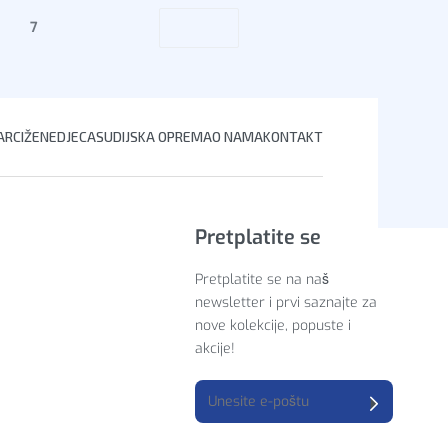
7
RCI
ŽENE
DJECA
SUDIJSKA OPREMA
O NAMA
KONTAKT
Pretplatite se
Pretplatite se na naš
newsletter i prvi saznajte za
nove kolekcije, popuste i
akcije!