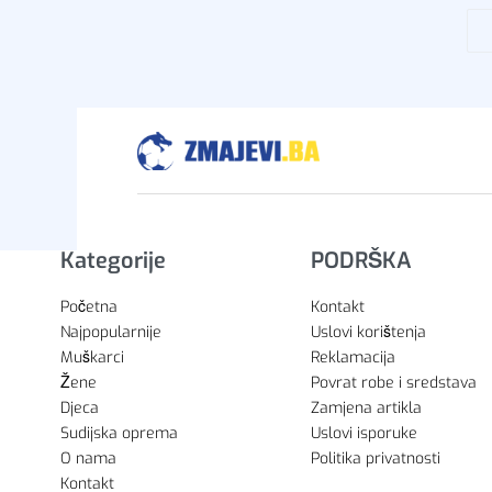
Kategorije
PODRŠKA
Početna
Kontakt
Najpopularnije
Uslovi korištenja
Muškarci
Reklamacija
Žene
Povrat robe i sredstava
Djeca
Zamjena artikla
Sudijska oprema
Uslovi isporuke
O nama
Politika privatnosti
Kontakt