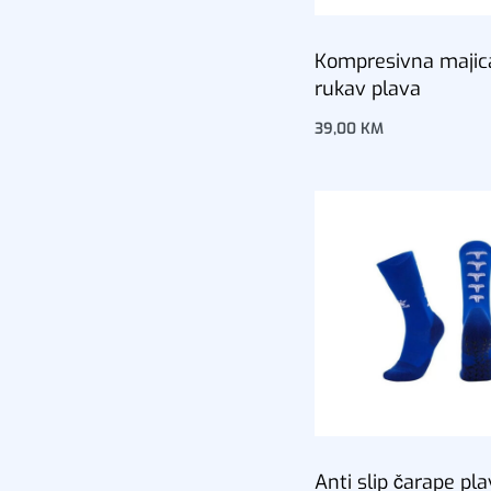
Kompresivna majic
rukav plava
39,00
KM
Dodaj u korpu
Anti slip čarape pl