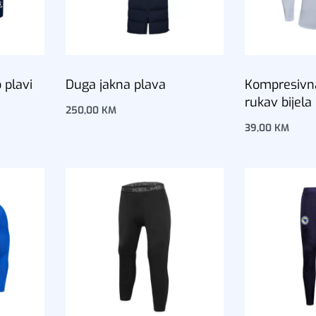
 plavi
Duga jakna plava
Kompresivna
rukav bijela
250,00
KM
Dodaj u korpu
39,00
KM
Dodaj u korp