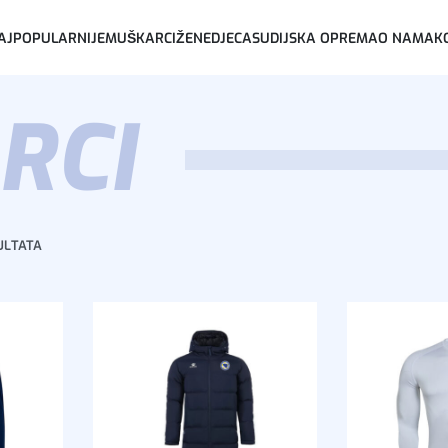
AJPOPULARNIJE
MUŠKARCI
ŽENE
DJECA
SUDIJSKA OPREMA
O NAMA
K
RCI
ULTATA