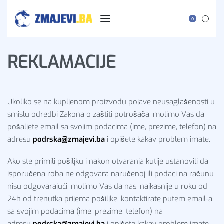
0
REKLAMACIJE
Ukoliko se na kupljenom proizvodu pojave neusaglašenosti u
smislu odredbi Zakona o zaštiti potrošača, molimo Vas da
pošaljete email sa svojim podacima (ime, prezime, telefon) na
adresu
podrska@zmajevi.ba
i opišete kakav problem imate.
Ako ste primili pošiljku i nakon otvaranja kutije ustanovili da
isporučena roba ne odgovara naručenoj ili podaci na računu
nisu odgovarajući, molimo Vas da nas, najkasnije u roku od
24h od trenutka prijema pošiljke, kontaktirate putem email-a
sa svojim podacima (ime, prezime, telefon) na
adresu
podrska@zmajevi.ba
i opišete kakav problem imate.