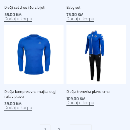
Dječji set dres i šorc bijeli
Baby set
55,00
KM
75,00
KM
Dodaj u korpu
Dodaj u korpu
Dječja kompresivna majica dugi
Dječja trenerka plavo-crna
rukav plava
109,00
KM
Dodaj u korpu
39,00
KM
Dodaj u korpu
1
2