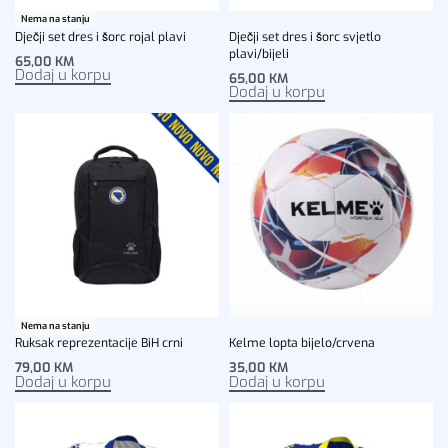
Nema na stanju
Dječji set dres i šorc rojal plavi
Dječji set dres i šorc svjetlo
plavi/bijeli
65,00
KM
Dodaj u korpu
65,00
KM
Dodaj u korpu
Nema na stanju
Ruksak reprezentacije BiH crni
Kelme lopta bijelo/crvena
79,00
KM
35,00
KM
Dodaj u korpu
Dodaj u korpu