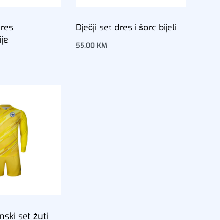
dres
Dječji set dres i šorc bijeli
ije
55,00
KM
Dodaj u korpu
u
nski set žuti