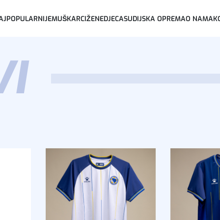
AJPOPULARNIJE
MUŠKARCI
ŽENE
DJECA
SUDIJSKA OPREMA
O NAMA
K
VI