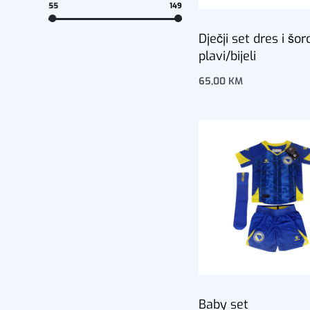
55
149
Dječji set dres i šor
plavi/bijeli
65,00
KM
Dodaj u korpu
Baby set