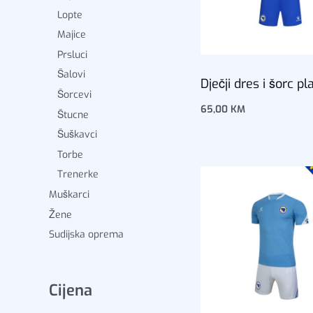
Lopte
Majice
Prsluci
Šalovi
Dječji dres i šorc pl
Šorcevi
65,00
KM
Štucne
Dodaj u korpu
Šuškavci
Torbe
Trenerke
Muškarci
Žene
Sudijska oprema
Cijena