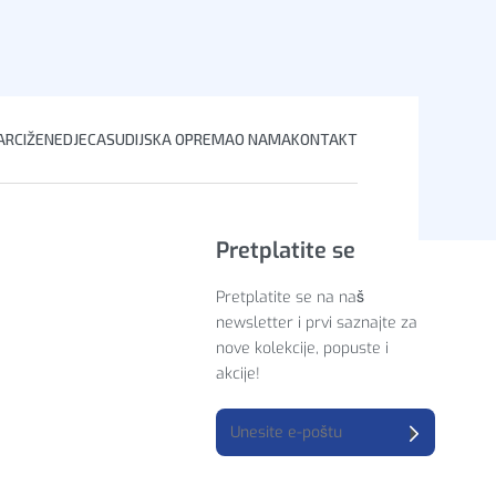
u
RCI
ŽENE
DJECA
SUDIJSKA OPREMA
O NAMA
KONTAKT
Pretplatite se
Pretplatite se na naš
newsletter i prvi saznajte za
nove kolekcije, popuste i
akcije!