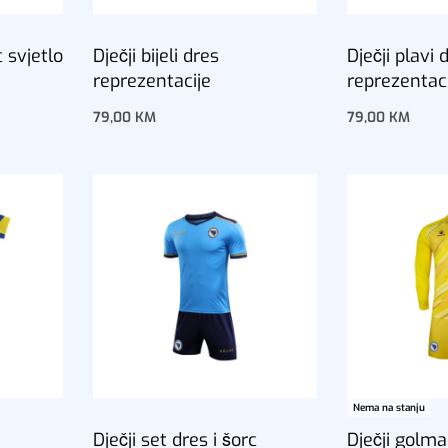
c svjetlo
Dječji bijeli dres
Dječji plavi 
reprezentacije
reprezentac
79,00
KM
79,00
KM
Dodaj u korpu
Dodaj u korp
Nema na stanju
Dječji set dres i šorc
Dječji golma