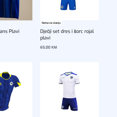
Nema na stanju
Fans Plavi
Dječji set dres i šorc rojal
plavi
u
65,00
KM
Dodaj u korpu