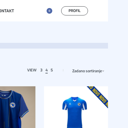
PROFIL
ONTAKT
0
VIEW
3
4
5
Zadano sortiranje