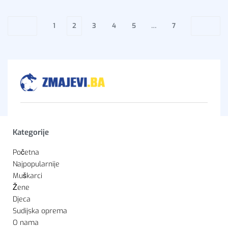
1
2
3
4
5
…
7
Kategorije
Početna
Najpopularnije
Muškarci
Žene
Djeca
Sudijska oprema
O nama