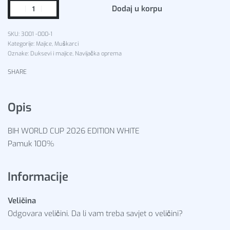
Dodaj u korpu
3001 -000-1
Kategorije:
Majice
,
Muškarci
Oznake:
Duksevi i majice
,
Navijačka oprema
SHARE
Opis
BIH WORLD CUP 2026 EDITION WHITE
Pamuk 100%
Informacije
Veličina
Odgovara veličini. Da li vam treba savjet o veličini?