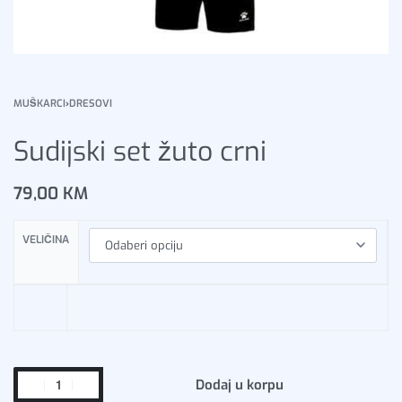
MUŠKARCI
›
DRESOVI
Sudijski set žuto crni
79,00
KM
VELIČINA
Dodaj u korpu