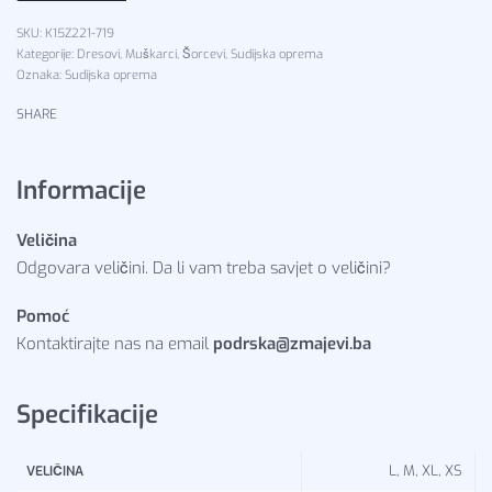
K15Z221-719
Kategorije:
Dresovi
,
Muškarci
,
Šorcevi
,
Sudijska oprema
Oznaka:
Sudijska oprema
SHARE
Informacije
Veličina
Odgovara veličini. Da li vam treba savjet o veličini?
Pomoć
Kontaktirajte nas na email
podrska@zmajevi.ba
Specifikacije
L, M, XL, XS
VELIČINA