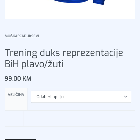
MUŠKARCI
›
DUKSEVI
Trening duks reprezentacije
BiH plavo/žuti
99,00
KM
VELIČINA