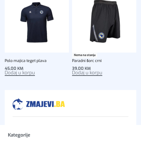
Nema na stanju
Polo majica teget plava
Paradni šorc crni
45,00
KM
39,00
KM
Dodaj u korpu
Dodaj u korpu
Kategorije