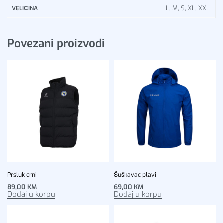
L, M, S, XL, XXL
VELIČINA
Povezani proizvodi
Prsluk crni
Šuškavac plavi
89,00
KM
69,00
KM
Dodaj u korpu
Dodaj u korpu