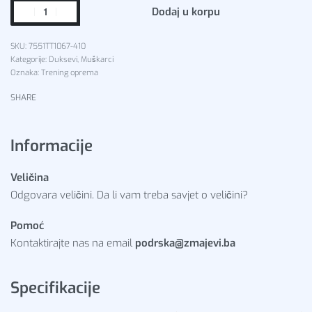
Dodaj u korpu
7551TT1067-410
Kategorije:
Duksevi
,
Muškarci
Oznaka:
Trening oprema
SHARE
Informacije
Veličina
Odgovara veličini. Da li vam treba savjet o veličini?
Pomoć
Kontaktirajte nas na email
podrska@zmajevi.ba
Specifikacije