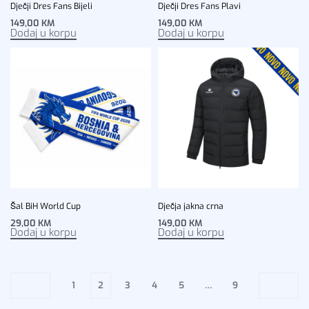
Dječji Dres Fans Bijeli
Dječji Dres Fans Plavi
149,00
KM
149,00
KM
Dodaj u korpu
Dodaj u korpu
Šal BiH World Cup
Dječja jakna crna
29,00
KM
149,00
KM
Dodaj u korpu
Dodaj u korpu
1
2
3
4
5
…
9