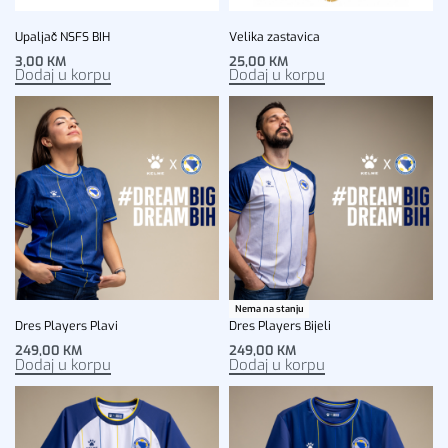
Upaljač NSFS BIH
Velika zastavica
3,00
KM
25,00
KM
Dodaj u korpu
Dodaj u korpu
Nema na stanju
Dres Players Plavi
Dres Players Bijeli
249,00
KM
249,00
KM
Dodaj u korpu
Dodaj u korpu