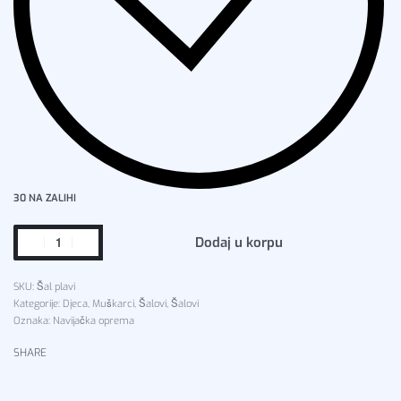
30 NA ZALIHI
Dodaj u korpu
Šal plavi
Kategorije:
Djeca
,
Muškarci
,
Šalovi
,
Šalovi
Oznaka:
Navijačka oprema
SHARE