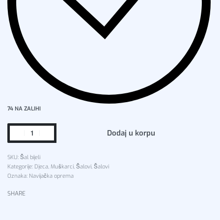
74 NA ZALIHI
Dodaj u korpu
Šal bijeli
Kategorije:
Djeca
,
Muškarci
,
Šalovi
,
Šalovi
Oznaka:
Navijačka oprema
SHARE