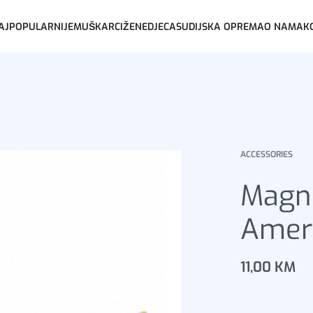
AJPOPULARNIJE
MUŠKARCI
ŽENE
DJECA
SUDIJSKA OPREMA
O NAMA
K
ACCESSORIES
Magn
Amer
11,00
KM