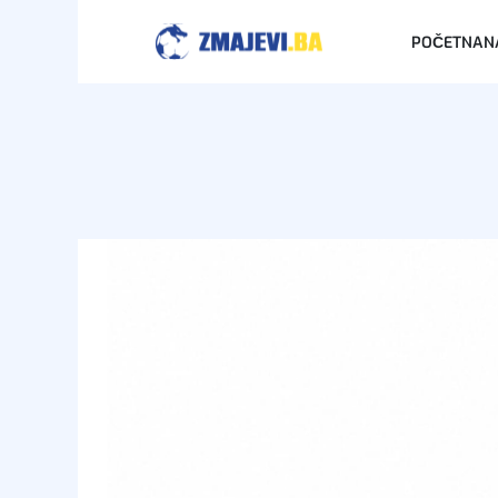
POČETNA
N