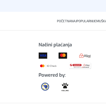
korpu
Dodaj u korpu
POČETNA
NAJPOPULARNIJE
MUŠKA
Načini plaćanja
Powered by: