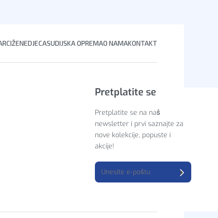
Dodaj u korpu
RCI
ŽENE
DJECA
SUDIJSKA OPREMA
O NAMA
KONTAKT
Pretplatite se
Pretplatite se na naš
newsletter i prvi saznajte za
nove kolekcije, popuste i
akcije!