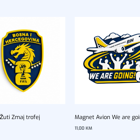
uti Zmaj trofej
Magnet Avion We are goi
11,00
KM
korpu
Dodaj u korpu