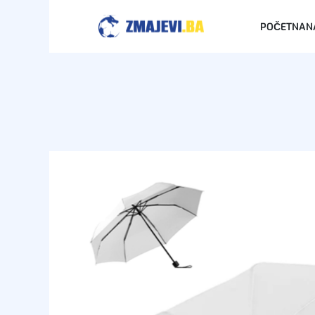
POČETNA
N