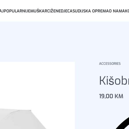
AJPOPULARNIJE
MUŠKARCI
ŽENE
DJECA
SUDIJSKA OPREMA
O NAMA
K
ACCESSORIES
Kišob
19,00
KM