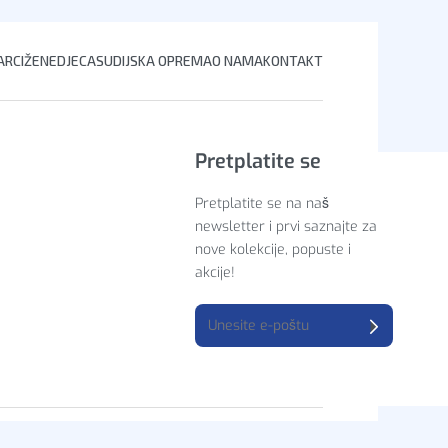
RCI
ŽENE
DJECA
SUDIJSKA OPREMA
O NAMA
KONTAKT
Pretplatite se
Pretplatite se na naš
newsletter i prvi saznajte za
nove kolekcije, popuste i
akcije!