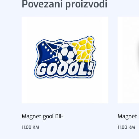
Povezani proizvodi
Magnet gool BIH
Magnet Ž
11,00
KM
11,00
KM
Dodaj u korpu
Dodaj u 