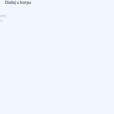
Dodaj u korpu
ories
es