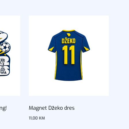
ng!
Magnet Džeko dres
11,00
KM
Dodaj u korpu