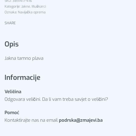
3891417-416
Kategorije:
Jakne
,
Muškarci
Oznaka:
Navijačka oprema
SHARE
Opis
Jakna tamno plava
Informacije
Veličina
Odgovara veličini. Da li vam treba savjet o veličini?
Pomoć
Kontaktirajte nas na email
podrska@zmajevi.ba