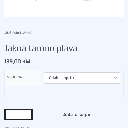
MUŠKARCI
›
JAKNE
Jakna tamno plava
139,00
KM
VELIČINA
Dodaj u korpu