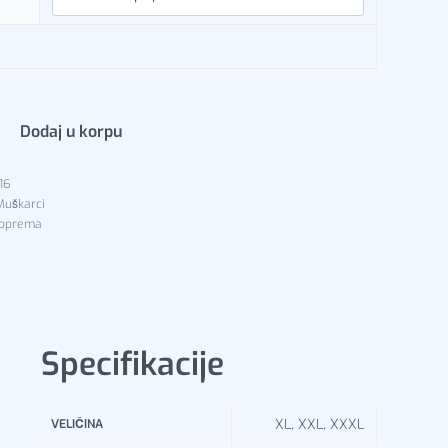
Dodaj u korpu
416
Muškarci
 oprema
Specifikacije
XL, XXL, XXXL
VELIČINA