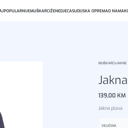
AJPOPULARNIJE
MUŠKARCI
ŽENE
DJECA
SUDIJSKA OPREMA
O NAMA
K
MUŠKARCI
›
JAKNE
Jakna
139,00
KM
Jakna plava
VELIČINA