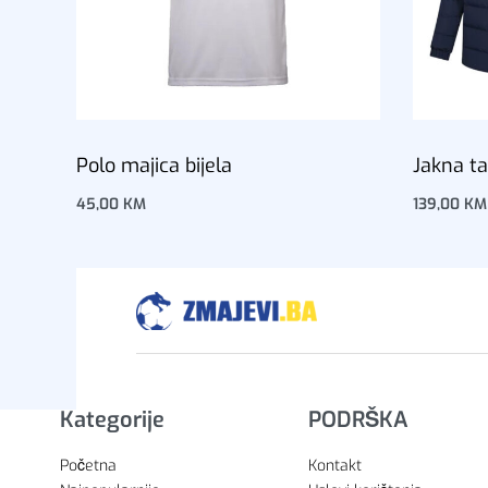
Polo majica bijela
Jakna t
45,00
KM
139,00
KM
Dodaj u korpu
Dodaj u 
Kategorije
PODRŠKA
Početna
Kontakt