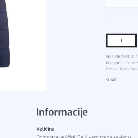
8161MF1001-
Kategorije:
Jakne
,
Oznaka:
Navijačka
SHARE
Informacije
Veličina
Odgovara veličini. Da li vam treba savjet o