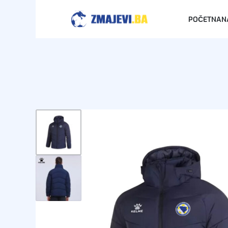
POČETNA
N