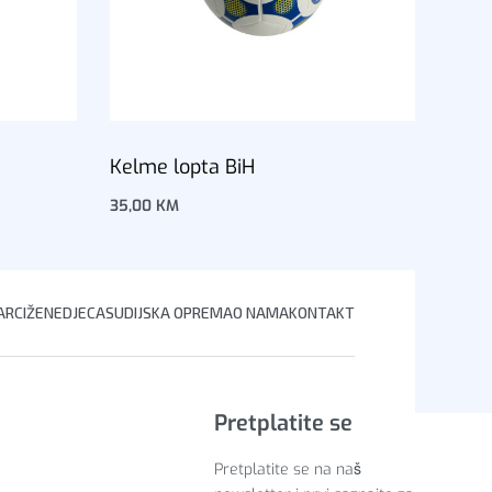
Kelme lopta BiH
35,00
KM
Dodaj u korpu
RCI
ŽENE
DJECA
SUDIJSKA OPREMA
O NAMA
KONTAKT
Pretplatite se
Pretplatite se na naš