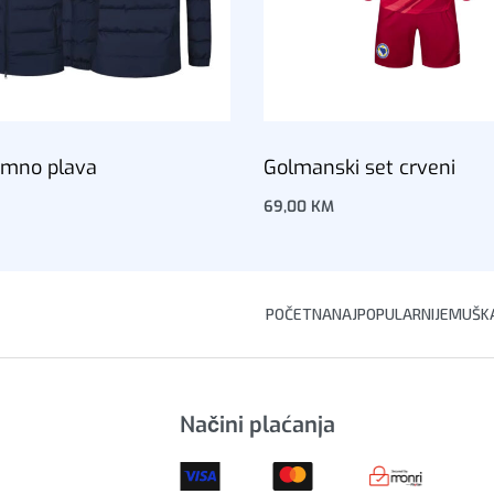
amno plava
Golmanski set crveni
69,00
KM
korpu
Dodaj u korpu
POČETNA
NAJPOPULARNIJE
MUŠKA
Načini plaćanja