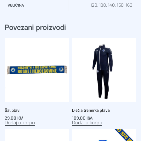
120, 130, 140, 150, 160
VELIČINA
Povezani proizvodi
Šal plavi
Dječja trenerka plava
29,00
KM
109,00
KM
Dodaj u korpu
Dodaj u korpu