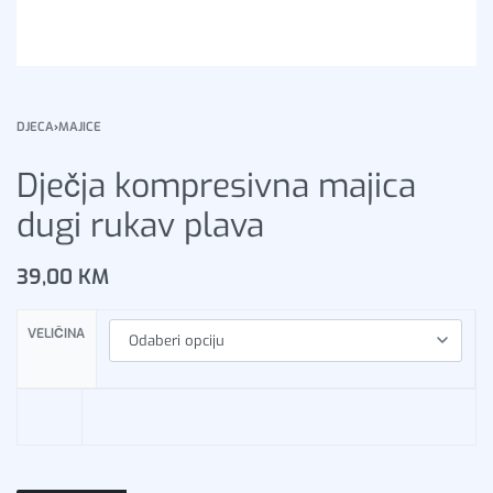
DJECA
›
MAJICE
Dječja kompresivna majica
dugi rukav plava
39,00
KM
VELIČINA