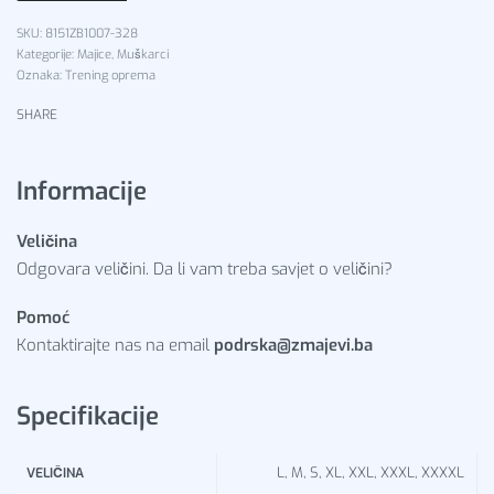
8151ZB1007-328
Kategorije:
Majice
,
Muškarci
Oznaka:
Trening oprema
SHARE
Informacije
Veličina
Odgovara veličini. Da li vam treba savjet o veličini?
Pomoć
Kontaktirajte nas na email
podrska@zmajevi.ba
Specifikacije
L, M, S, XL, XXL, XXXL, XXXXL
VELIČINA