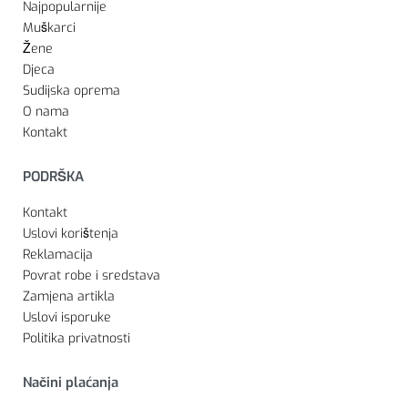
Najpopularnije
Muškarci
Žene
Djeca
Sudijska oprema
O nama
Kontakt
PODRŠKA
Kontakt
Uslovi korištenja
Reklamacija
Povrat robe i sredstava
Zamjena artikla
Uslovi isporuke
Politika privatnosti
Načini plaćanja