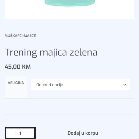
MUŠKARCI
›
MAJICE
Trening majica zelena
45,00
KM
VELIČINA
Dodaj u korpu