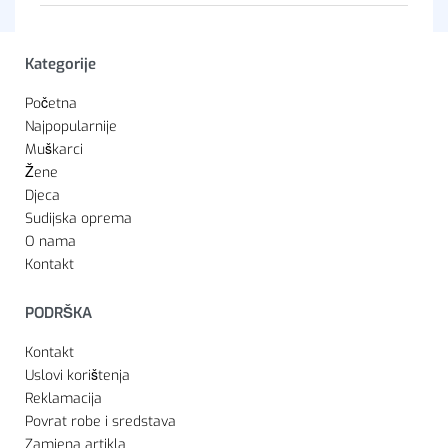
Kategorije
Početna
Najpopularnije
Muškarci
Žene
Djeca
Sudijska oprema
O nama
Kontakt
PODRŠKA
Kontakt
Uslovi korištenja
Reklamacija
Povrat robe i sredstava
Zamjena artikla