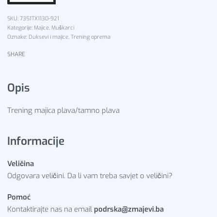
7351TX1130-921
Kategorije:
Majice
,
Muškarci
Oznake:
Duksevi i majice
,
Trening oprema
SHARE
Opis
Trening majica plava/tamno plava
Informacije
Veličina
Odgovara veličini. Da li vam treba savjet o veličini?
Pomoć
Kontaktirajte nas na email
podrska@zmajevi.ba