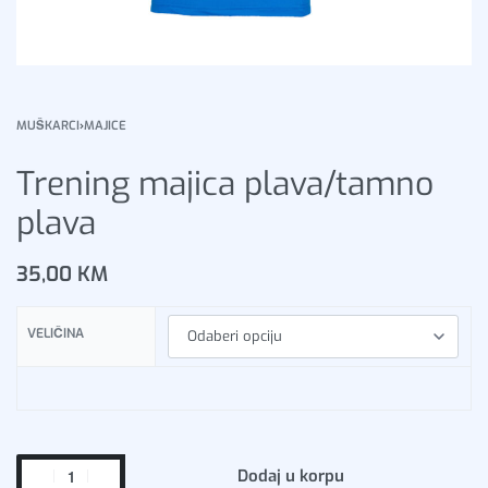
MUŠKARCI
›
MAJICE
Trening majica plava/tamno
plava
35,00
KM
VELIČINA
Dodaj u korpu