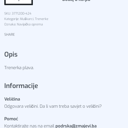
3771200-424
Kategorije:
Muškarci
,
Trenerke
Oznaka:
Navijačka oprema
SHARE
Opis
Trenerka plava.
Informacije
Veličina
Odgovara veličini. Da li vam treba savjet o veličini?
Pomoć
Kontaktirajte nas na email
podrska@zmajevi.ba