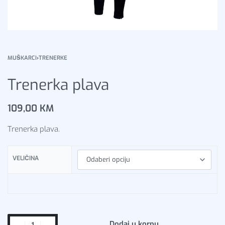
MUŠKARCI
›
TRENERKE
Trenerka plava
109,00
KM
Trenerka plava.
VELIČINA
Dodaj u korpu