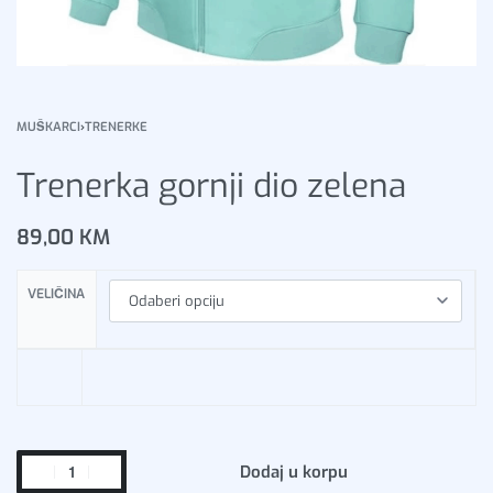
MUŠKARCI
›
TRENERKE
Trenerka gornji dio zelena
89,00
KM
VELIČINA
Dodaj u korpu