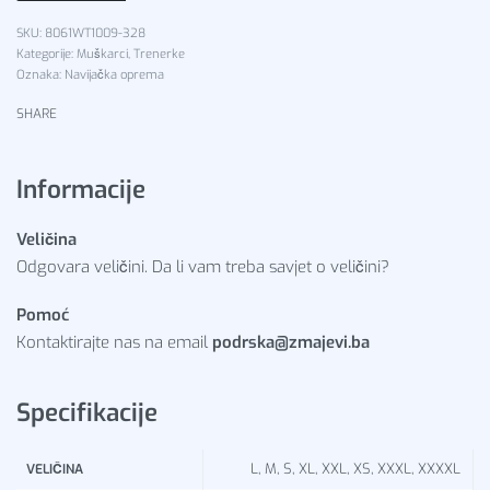
8061WT1009-328
Kategorije:
Muškarci
,
Trenerke
Oznaka:
Navijačka oprema
SHARE
Informacije
Veličina
Odgovara veličini. Da li vam treba savjet o veličini?
Pomoć
Kontaktirajte nas na email
podrska@zmajevi.ba
Specifikacije
L, M, S, XL, XXL, XS, XXXL, XXXXL
VELIČINA