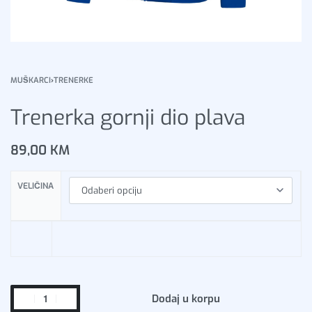
MUŠKARCI
›
TRENERKE
Trenerka gornji dio plava
89,00
KM
VELIČINA
Dodaj u korpu