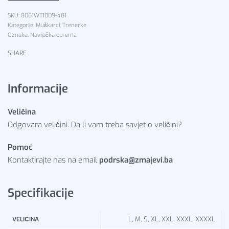
8061WT1009-481
Kategorije:
Muškarci
,
Trenerke
Oznaka:
Navijačka oprema
SHARE
Informacije
Veličina
Odgovara veličini. Da li vam treba savjet o veličini?
Pomoć
Kontaktirajte nas na email
podrska@zmajevi.ba
Specifikacije
L, M, S, XL, XXL, XXXL, XXXXL
VELIČINA