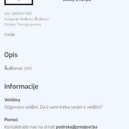
3801241-000
Kategorije:
Muškarci
,
Šuškavci
Oznaka:
Trening oprema
SHARE
Opis
Šuškavac crni
Informacije
Veličina
Odgovara veličini. Da li vam treba savjet o veličini?
Pomoć
Kontaktirajte nas na email
podrska@zmajevi.ba