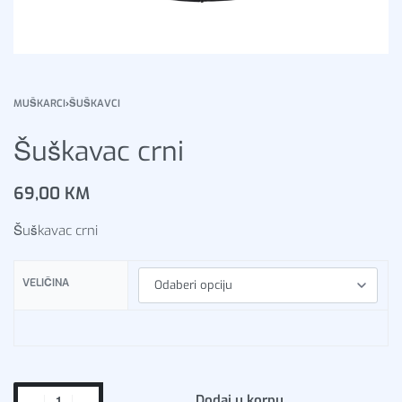
MUŠKARCI
›
ŠUŠKAVCI
Šuškavac crni
69,00
KM
Šuškavac crni
VELIČINA
Dodaj u korpu