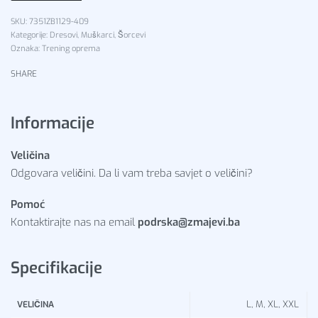
7351ZB1129-409
Kategorije:
Dresovi
,
Muškarci
,
Šorcevi
Oznaka:
Trening oprema
SHARE
Informacije
Veličina
Odgovara veličini. Da li vam treba savjet o veličini?
Pomoć
Kontaktirajte nas na email
podrska@zmajevi.ba
Specifikacije
L, M, XL, XXL
VELIČINA