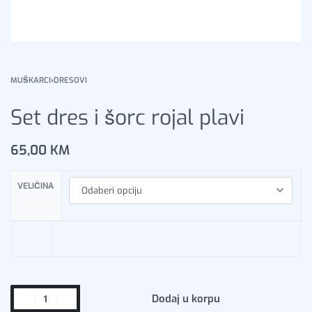
MUŠKARCI
›
DRESOVI
Set dres i šorc rojal plavi
65,00
KM
VELIČINA
Dodaj u korpu