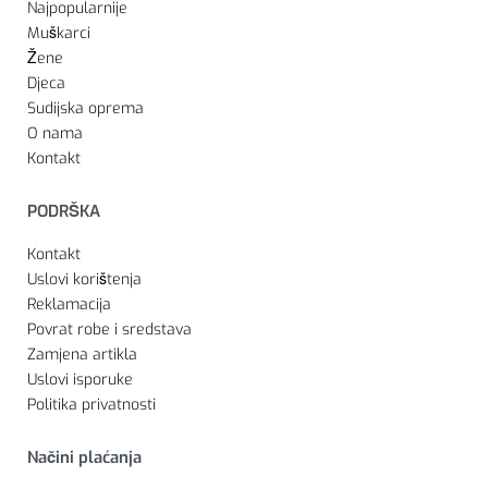
Najpopularnije
Muškarci
Žene
Djeca
Sudijska oprema
O nama
Kontakt
PODRŠKA
Kontakt
Uslovi korištenja
Reklamacija
Povrat robe i sredstava
Zamjena artikla
Uslovi isporuke
Politika privatnosti
Načini plaćanja