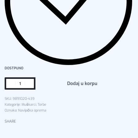
DOSTPUNO
Dodaj u korpu
9891020-439
Kategorije:
Muškarci
,
Torbe
Oznaka:
Navijačka oprema
SHARE