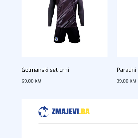
Golmanski set crni
Paradni 
69,00
KM
39,00
KM
Dodaj u korpu
Dodaj u 