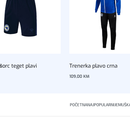
šorc teget plavi
Trenerka plavo crna
109,00
KM
korpu
Dodaj u korpu
POČETNA
NAJPOPULARNIJE
MUŠKA