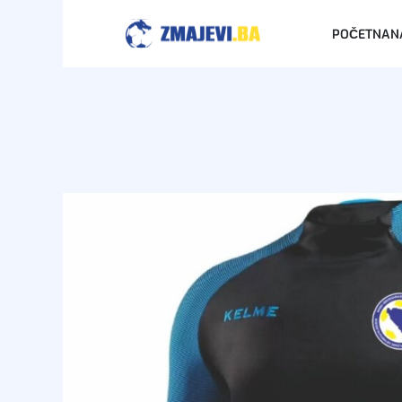
POČETNA
N