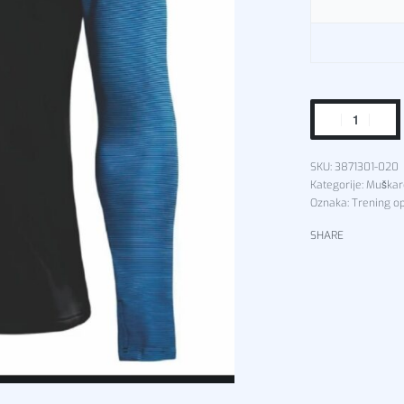
3871301-020
Kategorije:
Muškar
Oznaka:
Trening 
SHARE