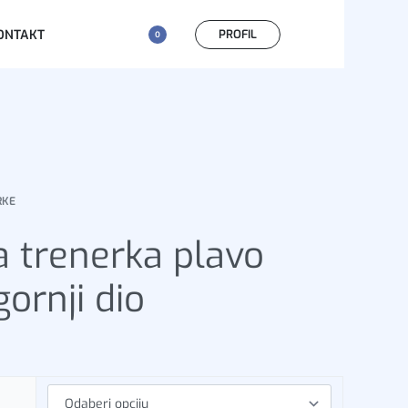
PROFIL
ONTAKT
0
RKE
 trenerka plavo
gornji dio