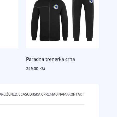
Paradna trenerka crna
249,00
KM
Dodaj u korpu
RCI
ŽENE
DJECA
SUDIJSKA OPREMA
O NAMA
KONTAKT