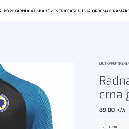
AJPOPULARNIJE
MUŠKARCI
ŽENE
DJECA
SUDIJSKA OPREMA
O NAMA
K
MUŠKARCI
›
TRENE
Radna
crna 
89,00
KM
VELIČINA