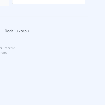
Dodaj u korpu
0
ci
,
Trenerke
oprema