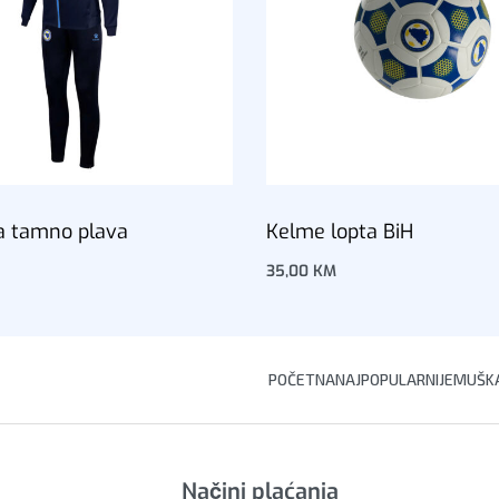
a tamno plava
Kelme lopta BiH
35,00
KM
korpu
Dodaj u korpu
POČETNA
NAJPOPULARNIJE
MUŠKA
Načini plaćanja