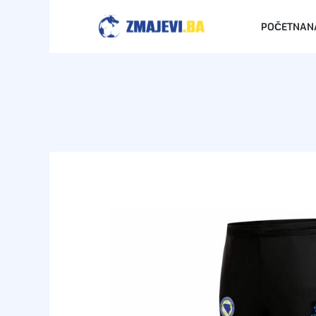
POČETNA
N