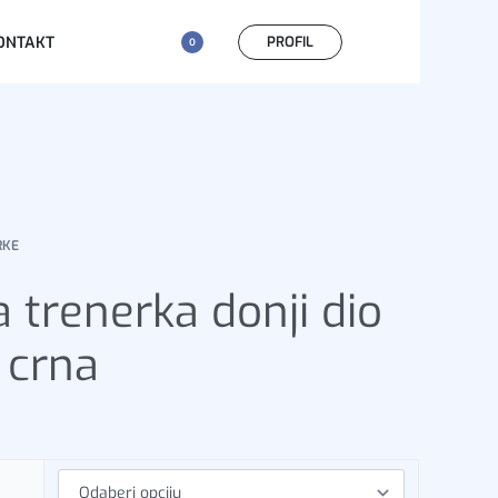
PROFIL
ONTAKT
0
RKE
 trenerka donji dio
 crna