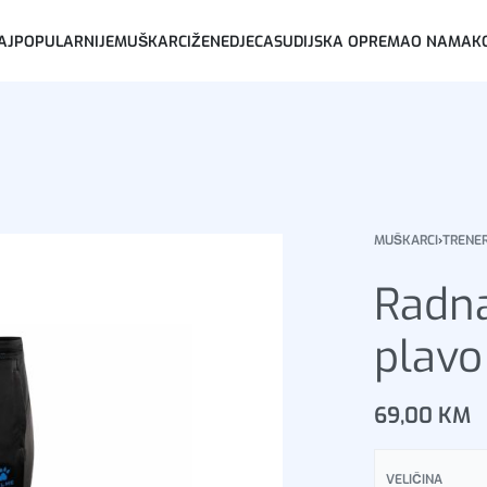
AJPOPULARNIJE
MUŠKARCI
ŽENE
DJECA
SUDIJSKA OPREMA
O NAMA
K
MUŠKARCI
›
TRENE
Radna
plavo
69,00
KM
VELIČINA