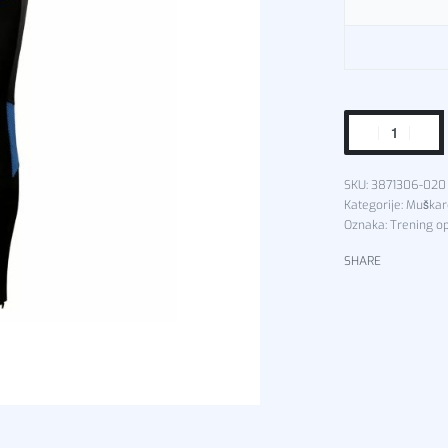
3871306-02
Kategorije:
Muškar
Oznaka:
Trening 
SHARE