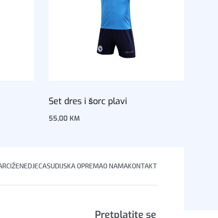
Set dres i šorc plavi
55,00
KM
Dodaj u korpu
RCI
ŽENE
DJECA
SUDIJSKA OPREMA
O NAMA
KONTAKT
Pretplatite se