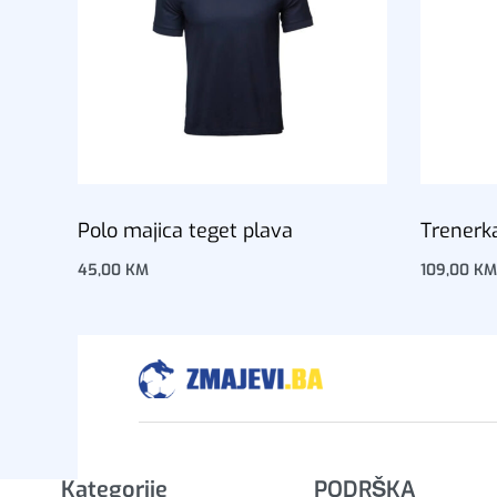
Polo majica teget plava
Trenerk
45,00
KM
109,00
KM
Dodaj u korpu
Dodaj u 
Kategorije
PODRŠKA