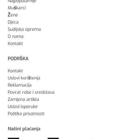
Najpopularnije
Muškarci
Žene
Djeca
Sudijska oprema
O nama
Kontakt
PODRŠKA
Kontakt
Uslovi korištenja
Reklamacija
Povrat robe i sredstava
Zamjena artikla
Uslovi isporuke
Politika privatnosti
Načini plaćanja