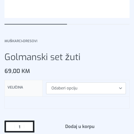
MUŠKARCI
›
DRESOVI
Golmanski set žuti
69,00
KM
VELIČINA
Dodaj u korpu