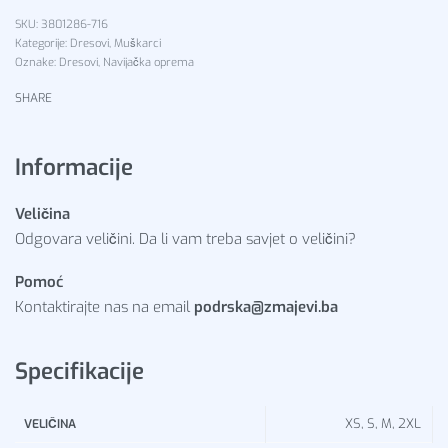
3801286-716
Kategorije:
Dresovi
,
Muškarci
Oznake:
Dresovi
,
Navijačka oprema
SHARE
Informacije
Veličina
Odgovara veličini. Da li vam treba savjet o veličini?
Pomoć
Kontaktirajte nas na email
podrska@zmajevi.ba
Specifikacije
XS, S, M, 2XL
VELIČINA