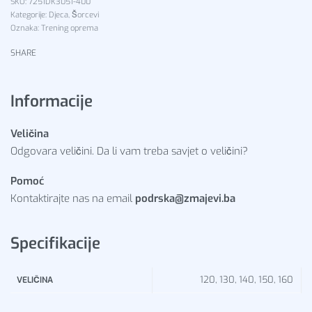
7251DK3051-400
Kategorije:
Djeca
,
Šorcevi
Oznaka:
Trening oprema
SHARE
Informacije
Veličina
Odgovara veličini. Da li vam treba savjet o veličini?
Pomoć
Kontaktirajte nas na email
podrska@zmajevi.ba
Specifikacije
120, 130, 140, 150, 160
VELIČINA