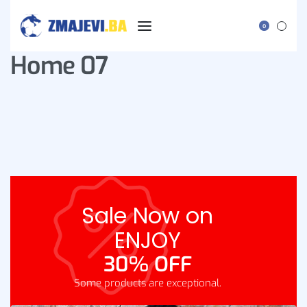
0
Home 07
Sale Now on
ENJOY
30% OFF
Some products are exceptional.