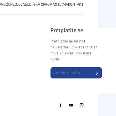
RCI
ŽENE
DJECA
SUDIJSKA OPREMA
O NAMA
KONTAKT
Pretplatite se
Pretplatite se na naš
newsletter i prvi saznajte za
nove kolekcije, popuste i
akcije!