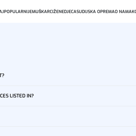
AJPOPULARNIJE
MUŠKARCI
ŽENE
DJECA
SUDIJSKA OPREMA
O NAMA
K
T?
CES LISTED IN?